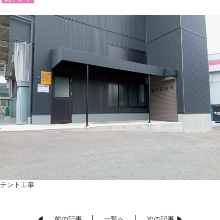
テント工事
◀
前の記事
│
一覧へ
│
次の記事
▶